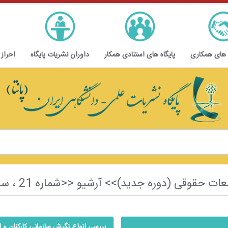
 های همکاری
پایگاه های استنادی همکار
داوران نشریات پایگاه
احراز
ی (دوره جدید)>> آرشیو <<شماره 21 ، سال سوم ، بهار 1396>>
بررسی انواع نگرش سازمانی کارکنان و