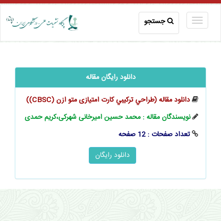
جستجو
دانلود رایگان مقاله
دانلود مقاله (ﻃﺮاﺣﻲ ﺗﺮﻛﻴﺒﻲ ﻛﺎرت امتیازی ﻣﺘﻮ ازن (CBSC))
نویسندگان مقاله : محمد حسین امیرخانی شهرکی،کریم حمدی
تعداد صفحات : 12 صفحه