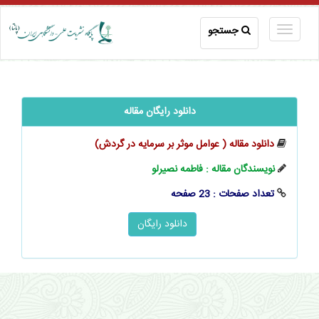
جستجو
دانلود رایگان مقاله
دانلود مقاله (‬‬‬‬‬‬‬‬‬‬‬‬‬‬‬‬‬‬‬‬ عوامل موثر بر سرمایه در گردش)
نویسندگان مقاله : فاطمه نصيرلو
تعداد صفحات : 23 صفحه