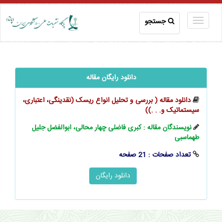
جستجو
دانلود رایگان مقاله
دانلود مقاله (‬‬‬‬‬‬‬‬‬‬‬‬‬‬‬‬‬‬‬‬ بررسی و تحلیل انواع ریسک (نقدینگی، اعتباری،
سیستماتیک و. . .))
نویسندگان مقاله : کبری فاضلی چهار محالی، ابوالفضل جلیل
طهماسبی
تعداد صفحات : 21 صفحه