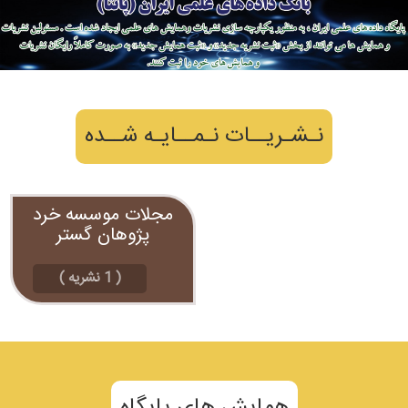
نـشـریــات نـمــایـه شــده
مجلات موسسه خرد
پژوهان گستر
(
1
نشریه )