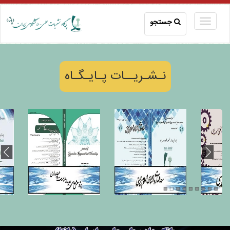
جستجو
نـشـریــات پـایـگـاه